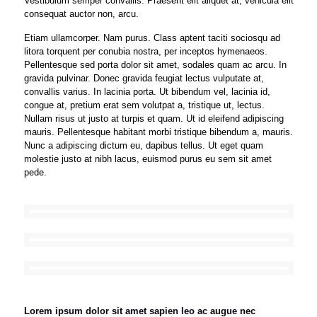
Vestibulum semper convallis. Praesent elit aliquet at, vehicula elit
consequat auctor non, arcu.
Etiam ullamcorper. Nam purus. Class aptent taciti sociosqu ad
litora torquent per conubia nostra, per inceptos hymenaeos.
Pellentesque sed porta dolor sit amet, sodales quam ac arcu. In
gravida pulvinar. Donec gravida feugiat lectus vulputate at,
convallis varius. In lacinia porta. Ut bibendum vel, lacinia id,
congue at, pretium erat sem volutpat a, tristique ut, lectus.
Nullam risus ut justo at turpis et quam. Ut id eleifend adipiscing
mauris. Pellentesque habitant morbi tristique bibendum a, mauris.
Nunc a adipiscing dictum eu, dapibus tellus. Ut eget quam
molestie justo at nibh lacus, euismod purus eu sem sit amet
pede.
Lorem ipsum dolor sit amet sapien leo ac augue nec